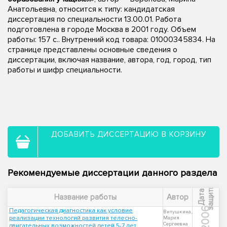
Анатольевна, относится к типу: кандидатская
диссертация по специальности 13.00.01. Работа
подготовлена в городе Москва в 2001 году. Объем
работы: 157 с.. Внутренний код товара: 01000345834. На
странице представлены основные сведения о
диссертации, включая название, автора, год, город, тип
работы и шифр специальности.
ДОБАВИТЬ ДИССЕРТАЦИЮ В КОРЗИНУ
Рекомендуемые диссертации данного раздела
ы
Д
а
т
а
з
а
щ
и
т
Название работы
Автор
2006
Педагогическая диагностика как условие
Витушкина,
реализации технологий развития телесно-
Мария
Сергеевна
двигательных возможностей детей 5-7 лет