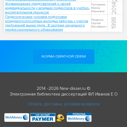
Формирование представлений о своей
2014
Гончарова,
индивидуальности у младших подростков в учебно-
Ирина
Ивановна
воспитательном процессе
Педагогические условия подготовки
1998
Лещенко,
конкурентоспособных молодых рабочих с учетом
Сергей
требований рынка труда : В системе начального
Иосифович
профессионального образования
ФОРМА ОБРАТНОЙ СВЯЗИ
2014 -2026 New-disser.ru ©
Электронная библиотека диссертаций ФЛ Иванов Е О
Оплата, доставка, условия возврата