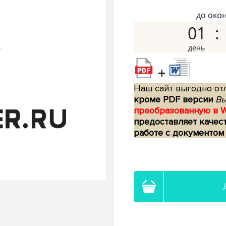
до око
01
+
Наш сайт выгодно отл
кроме PDF версии
Вы
преобразованную в 
предоставляет качес
работе с документом