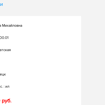
ии
а Михайловна
.00.01
атская
ецк
с. : ил
 руб.