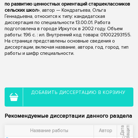
по развитию ценностных ориентаций старшеклассников
сельских школ
», автор — Кондратьева, Ольга
Геннадьевна, относится к типу: кандидатская
диссертация по специальности 13.00.01. Работа
подготовлена в городе Иркутск в 2002 году. Объем
работы: 196 с. : ил. Внутренний код товара: 01002293155.
На странице представлены основные сведения о
диссертации, включая название, автора, год, город, тип
работы и шифр специальности.
ДОБАВИТЬ ДИССЕРТАЦИЮ В КОРЗИНУ
Рекомендуемые диссертации данного раздела
ы
Д
а
т
а
з
а
щ
и
т
Название работы
Автор