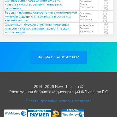
2006
Организация и содержание духовно-
Воронова,
нравственного воспитания младшего
Ольга
Алексеевна
школьника
Теория и практика становления экологической
2001
Ефимова,
культуры будущего специалиста в условиях
Елена
Ивановна
высшей школы
2008
Ориентация будущего учителя начальных
Ульяницкая,
классов на саморазвитие педагогической
Татьяна
Валерьевна
компетенции
ФОРМА ОБРАТНОЙ СВЯЗИ
2014 -2026 New-disser.ru ©
Электронная библиотека диссертаций ФЛ Иванов Е О
Оплата, доставка, условия возврата