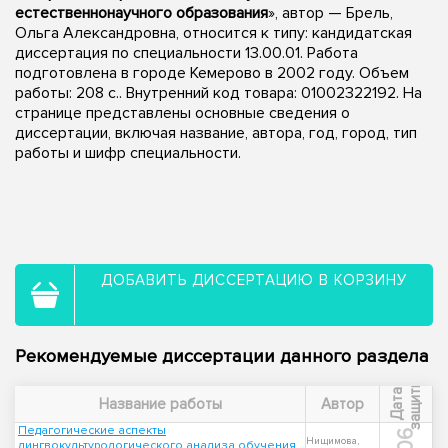
естественнонаучного образования
», автор — Брель,
Ольга Александровна, относится к типу: кандидатская
диссертация по специальности 13.00.01. Работа
подготовлена в городе Кемерово в 2002 году. Объем
работы: 208 с.. Внутренний код товара: 01002322192. На
странице представлены основные сведения о
диссертации, включая название, автора, год, город, тип
работы и шифр специальности.
ДОБАВИТЬ ДИССЕРТАЦИЮ В КОРЗИНУ
Рекомендуемые диссертации данного раздела
ы
Д
а
т
а
з
а
щ
и
т
Название работы
Автор
Педагогические аспекты
Нищимова,
лингвокультурологического анализа обучения