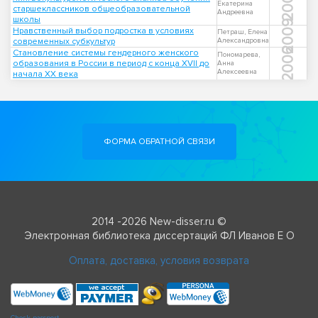
2006
Екатерина
старшеклассников общеобразовательной
Андреевна
школы
2009
Нравственный выбор подростка в условиях
Петраш, Елена
современных субкультур
Александровна
2006
Становление системы гендерного женского
Пономарева,
образования в России в период с конца XVII до
Анна
Алексеевна
начала XX века
ФОРМА ОБРАТНОЙ СВЯЗИ
2014 -2026 New-disser.ru ©
Электронная библиотека диссертаций ФЛ Иванов Е О
Оплата, доставка, условия возврата