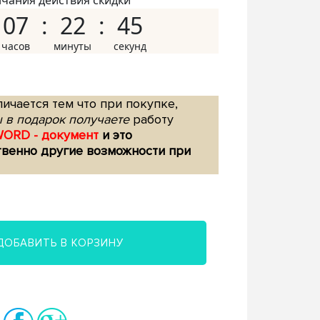
нчания действия скидки
07
22
44
ичается тем что при покупке,
 в подарок получаете
работу
WORD - документ
и это
твенно другие возможности при
ДОБАВИТЬ В КОРЗИНУ