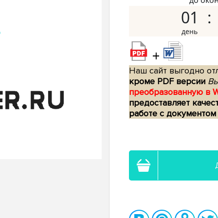
до око
01
+
Наш сайт выгодно отл
кроме PDF версии
Вы
преобразованную в 
предоставляет качес
работе с документом