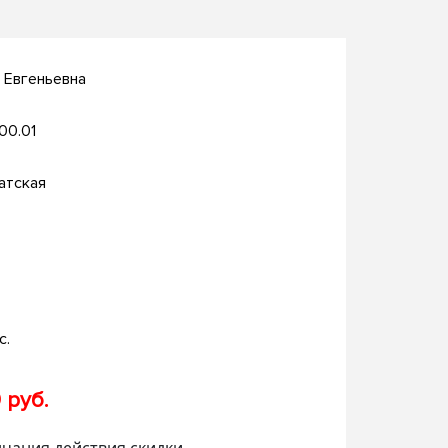
 Евгеньевна
.00.01
атская
с.
 руб.