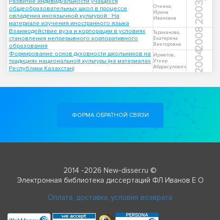
Развитие индивидуальности учащихся
2003
Очкина,
общеобразовательных школ в процессе
Ирина
овладения иноязычной культурой : На
Ивановна
материале изучения иностранного языка
2008
Взаимодействие вуза и корпорации в условиях
Тараканова,
становления непрерывного корпоративного
Екатерина
Викторовна
образования
2004
Формирование основ духовности школьников на
Ирметов,
традициях национальной культуры (на материалах
Уткир
Абдрасулович
Республики Казахстан)
ФОРМА ОБРАТНОЙ СВЯЗИ
2014 -2026 New-disser.ru ©
Электронная библиотека диссертаций ФЛ Иванов Е О
Оплата, доставка, условия возврата