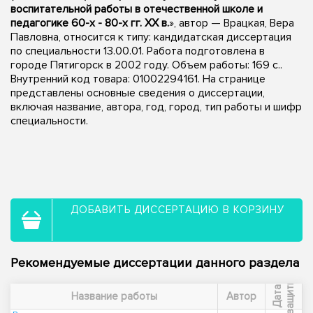
воспитательной работы в отечественной школе и
педагогике 60-х - 80-х гг. ХХ в.
», автор — Врацкая, Вера
Павловна, относится к типу: кандидатская диссертация
по специальности 13.00.01. Работа подготовлена в
городе Пятигорск в 2002 году. Объем работы: 169 с..
Внутренний код товара: 01002294161. На странице
представлены основные сведения о диссертации,
включая название, автора, год, город, тип работы и шифр
специальности.
ДОБАВИТЬ ДИССЕРТАЦИЮ В КОРЗИНУ
Рекомендуемые диссертации данного раздела
ы
Д
а
т
а
з
а
щ
и
т
Название работы
Автор