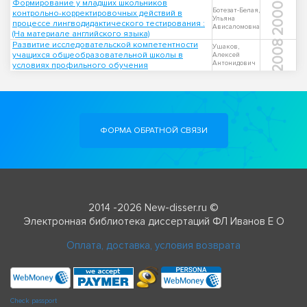
Формирование у младших школьников
2000
Ботезат-Белая,
контрольно-корректировочных действий в
Ульяна
процессе лингводидактического тестирования :
Ависаломовна
(На материале английского языка)
2008
Развитие исследовательской компетентности
Ушаков,
учащихся общеобразовательной школы в
Алексей
Антонидович
условиях профильного обучения
ФОРМА ОБРАТНОЙ СВЯЗИ
2014 -2026 New-disser.ru ©
Электронная библиотека диссертаций ФЛ Иванов Е О
Оплата, доставка, условия возврата
Check passport