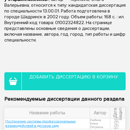
Валерьевна, относится к типу: кандидатская диссертация
по специальности 13.00.01. Работа подготовлена в
городе Шадринск в 2002 году. Объем работы: 168 с. : ил.
Внутренний код товара: 01002324822. На странице
представлены основные сведения о диссертации,
включая название, автора, год, город, тип работы и шифр
специальности.
ДОБАВИТЬ ДИССЕРТАЦИЮ В КОРЗИНУ
Рекомендуемые диссертации данного раздела
ы
Д
а
т
а
з
а
щ
и
т
Название работы
Автор
1998
Ухабина,
Построение системы профессиональных
Елена
взаимодействий в детском саду
Петровна