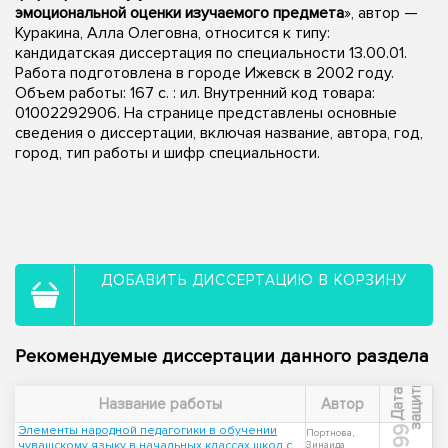
эмоциональной оценки изучаемого предмета
», автор —
Куракина, Алла Олеговна, относится к типу:
кандидатская диссертация по специальности 13.00.01.
Работа подготовлена в городе Ижевск в 2002 году.
Объем работы: 167 с. : ил. Внутренний код товара:
01002292906. На странице представлены основные
сведения о диссертации, включая название, автора, год,
город, тип работы и шифр специальности.
ДОБАВИТЬ ДИССЕРТАЦИЮ В КОРЗИНУ
Рекомендуемые диссертации данного раздела
ы
Д
а
т
а
з
а
щ
и
т
Название работы
Автор
Элементы народной педагогики в обучении
1999
Портнова,
чувашскому языку в начальных классах школ с
Зинаида