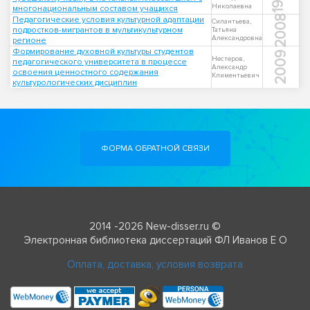
Николаевна
многонациональным составом учащихся
2008
Педагогические условия культурной адаптации
Силантьева,
подростков-мигрантов в мультикультурном
Татьяна
Александровна
регионе
Формирование духовной культуры студентов
2009
Нестеров,
педагогического университета в процессе
Александр
освоения ценностного содержания
Климентьевич
культурологических дисциплин
ФОРМА ОБРАТНОЙ СВЯЗИ
2014 -2026 New-disser.ru ©
Электронная библиотека диссертаций ФЛ Иванов Е О
Оплата, доставка, условия возврата