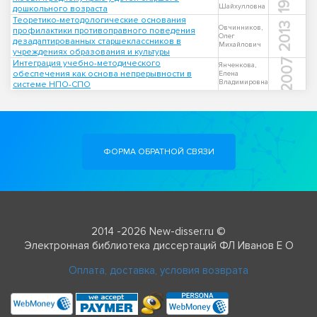
Шайхулловна
дошкольного возраста
Теоретико-методологические основания
2013
Овчинников,
профилактики противоправного поведения
Олег
дезадаптированных старшеклассников в
Михайлович
учреждениях образования и культуры
2007
Интеграция учебно-методического
Янченкова,
обеспечения как основа непрерывности в
Елена
Владимировна
системе НПО-СПО
ФОРМА ОБРАТНОЙ СВЯЗИ
2014 -2026 New-disser.ru ©
Электронная библиотека диссертаций ФЛ Иванов Е О
Оплата, доставка, условия возврата