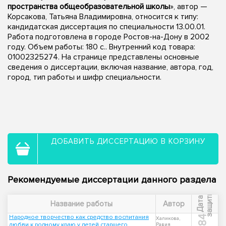
пространства общеобразовательной школы
», автор —
Корсакова, Татьяна Владимировна, относится к типу:
кандидатская диссертация по специальности 13.00.01.
Работа подготовлена в городе Ростов-на-Дону в 2002
году. Объем работы: 180 с.. Внутренний код товара:
01002325274. На странице представлены основные
сведения о диссертации, включая название, автора, год,
город, тип работы и шифр специальности.
ДОБАВИТЬ ДИССЕРТАЦИЮ В КОРЗИНУ
Рекомендуемые диссертации данного раздела
ы
Д
а
т
а
з
а
щ
и
т
Название работы
Автор
Народное творчество как средство воспитания
1984
Халикова,
любви к родному краю у детей старшего
Равия