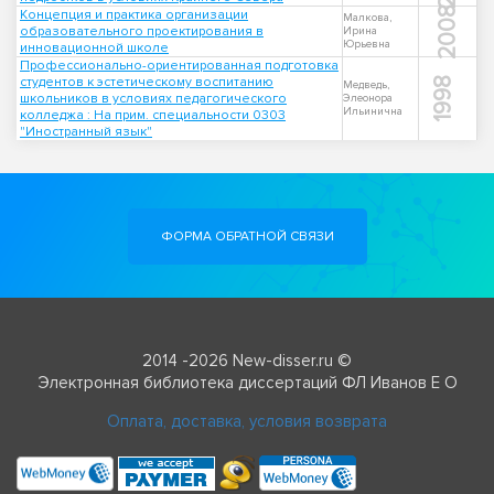
2008
Концепция и практика организации
Малкова,
образовательного проектирования в
Ирина
Юрьевна
инновационной школе
Профессионально-ориентированная подготовка
студентов к эстетическому воспитанию
1998
Медведь,
школьников в условиях педагогического
Элеонора
Ильинична
колледжа : На прим. специальности 0303
"Иностранный язык"
ФОРМА ОБРАТНОЙ СВЯЗИ
2014 -2026 New-disser.ru ©
Электронная библиотека диссертаций ФЛ Иванов Е О
Оплата, доставка, условия возврата