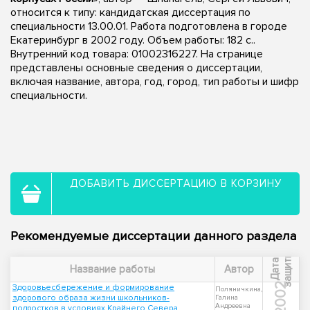
относится к типу: кандидатская диссертация по
специальности 13.00.01. Работа подготовлена в городе
Екатеринбург в 2002 году. Объем работы: 182 с..
Внутренний код товара: 01002316227. На странице
представлены основные сведения о диссертации,
включая название, автора, год, город, тип работы и шифр
специальности.
ДОБАВИТЬ ДИССЕРТАЦИЮ В КОРЗИНУ
Рекомендуемые диссертации данного раздела
ы
Д
а
т
а
з
а
щ
и
т
Название работы
Автор
2002
Здоровьесбережение и формирование
Поляничкина,
здорового образа жизни школьников-
Галина
Андреевна
подростков в условиях Крайнего Севера