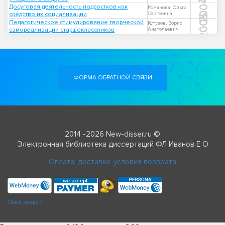
2004
Досуговая деятельность подростков как
Романова, Ольга
средство их социализации
Сергеевна
2005
Педагогическое стимулирование творческой
Кутузов, Борис
самореализации старшеклассников
Анатольевич
ФОРМА ОБРАТНОЙ СВЯЗИ
2014 -2026 New-disser.ru ©
Электронная библиотека диссертаций ФЛ Иванов Е О
Оплата, доставка, условия возврата
Check passport