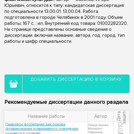
Юрьевич, относится к типу: кандидатская диссертация
по специальности 13.00.01, 13.00.04. Работа
подготовлена в городе Челябинск в 2001 году. Объем
работы: 167 с. : ил. Внутренний код товара: 01002282320.
На странице представлены основные сведения о
диссертации, включая название, автора, год, город, тип
работы и шифр специальности.
ДОБАВИТЬ ДИССЕРТАЦИЮ В КОРЗИНУ
Рекомендуемые диссертации данного раздела
ы
Д
а
т
а
з
а
щ
и
т
Название работы
Автор
Правовое воспитание как основа
2010
Лаварсланова,
формирования нормативного поведения
Маржанат
Гаджиевна
учащихся в социуме