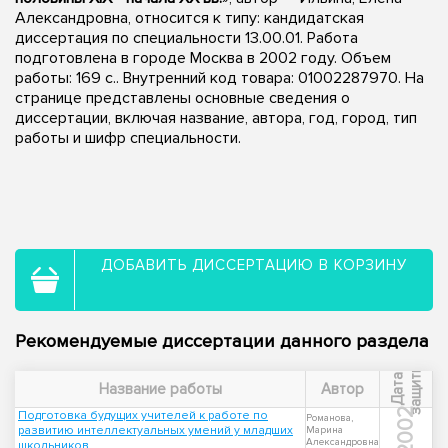
Александровна, относится к типу: кандидатская
диссертация по специальности 13.00.01. Работа
подготовлена в городе Москва в 2002 году. Объем
работы: 169 с.. Внутренний код товара: 01002287970. На
странице представлены основные сведения о
диссертации, включая название, автора, год, город, тип
работы и шифр специальности.
ДОБАВИТЬ ДИССЕРТАЦИЮ В КОРЗИНУ
Рекомендуемые диссертации данного раздела
ы
Д
а
т
а
з
а
щ
и
т
Название работы
Автор
2002
Подготовка будущих учителей к работе по
Романова,
развитию интеллектуальных умений у младших
Марина
Александровна
школьников