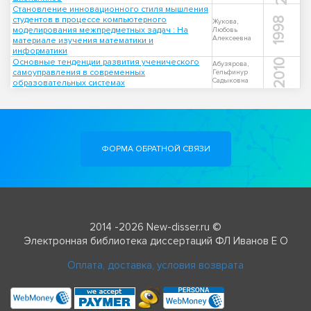
Становление инновационного стиля мышления
студентов в процессе компьютерного
1998
Жукова,
моделирования межпредметных задач : На
Любовь
Алексеевна
материале изучения математики и
информатики
Основные тенденции развития ученического
2010
Абузярова,
самоуправления в современных
Гельфинур
Садыковна
образовательных системах
ФОРМА ОБРАТНОЙ СВЯЗИ
2014 -2026 New-disser.ru ©
Электронная библиотека диссертаций ФЛ Иванов Е О
Оплата, доставка, условия возврата