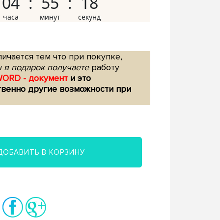
04
55
17
ичается тем что при покупке,
 в подарок получаете
работу
WORD - документ
и это
твенно другие возможности при
ДОБАВИТЬ В КОРЗИНУ