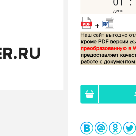
01
+
Наш сайт выгодно отл
кроме PDF версии
Вы
преобразованную в 
предоставляет качес
работе с документом