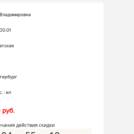
 Владимировна
.00.01
атская
тербург
с. : ил
 руб.
нчания действия скидки