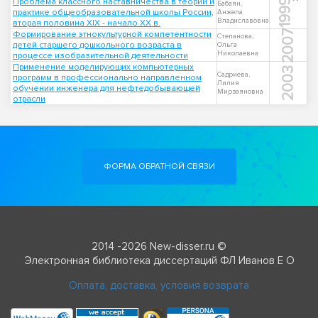
Проблема классного наставничества в теории и
1999
Бабаян,
практике общеобразовательной школы России,
Анжела
Владиславовна
вторая половина ХIХ - начало ХХ в.
2007
Формирование этнокультурной компетентности
Степанова,
детей старшего дошкольного возраста в
Ольга
Николаевна
процессе изобразительной деятельности
Применение моделирующих компьютерных
2003
Садриева,
программ в профессионально направленном
Лилия
обучении инженера для нефтедобывающей
Мирзаяновна
отрасли
ФОРМА ОБРАТНОЙ СВЯЗИ
2014 -2026 New-disser.ru ©
Электронная библиотека диссертаций ФЛ Иванов Е О
Оплата, доставка, условия возврата