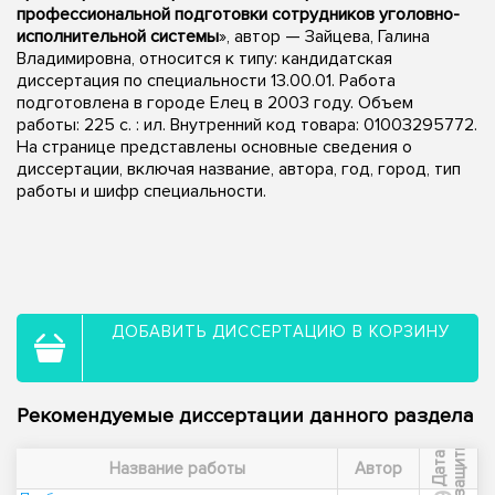
профессиональной подготовки сотрудников уголовно-
исполнительной системы
», автор — Зайцева, Галина
Владимировна, относится к типу: кандидатская
диссертация по специальности 13.00.01. Работа
подготовлена в городе Елец в 2003 году. Объем
работы: 225 с. : ил. Внутренний код товара: 01003295772.
На странице представлены основные сведения о
диссертации, включая название, автора, год, город, тип
работы и шифр специальности.
ДОБАВИТЬ ДИССЕРТАЦИЮ В КОРЗИНУ
Рекомендуемые диссертации данного раздела
ы
Д
а
т
а
з
а
щ
и
т
Название работы
Автор