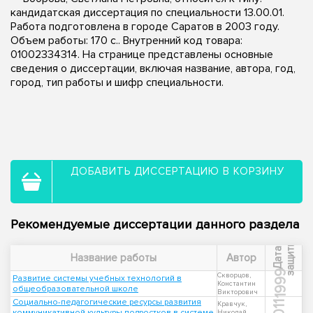
кандидатская диссертация по специальности 13.00.01.
Работа подготовлена в городе Саратов в 2003 году.
Объем работы: 170 с.. Внутренний код товара:
01002334314. На странице представлены основные
сведения о диссертации, включая название, автора, год,
город, тип работы и шифр специальности.
ДОБАВИТЬ ДИССЕРТАЦИЮ В КОРЗИНУ
Рекомендуемые диссертации данного раздела
ы
Д
а
т
а
з
а
щ
и
т
Название работы
Автор
1999
Скворцов,
Развитие системы учебных технологий в
Константин
общеобразовательной школе
Викторович
Социально-педагогические ресурсы развития
2011
Кравчук,
коммуникативной культуры подростков в системе
Николай