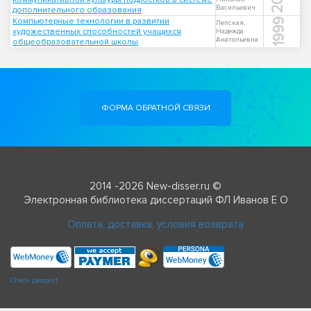
Васильевич
дополнительного образования
Компьютерные технологии в развитии
1999
Лепская,
художественных способностей учащихся
Надежда
Анатольевна
общеобразовательной школы
ФОРМА ОБРАТНОЙ СВЯЗИ
2014 -2026 New-disser.ru ©
Электронная библиотека диссертаций ФЛ Иванов Е О
Оплата, доставка, условия возврата
Check passport