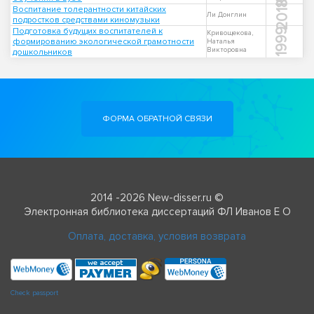
2018
Воспитание толерантности китайских
Ли Донглин
подростков средствами киномузыки
Подготовка будущих воспитателей к
1999
Кривощекова,
формированию экологической грамотности
Наталья
Викторовна
дошкольников
ФОРМА ОБРАТНОЙ СВЯЗИ
2014 -2026 New-disser.ru ©
Электронная библиотека диссертаций ФЛ Иванов Е О
Оплата, доставка, условия возврата
Check passport