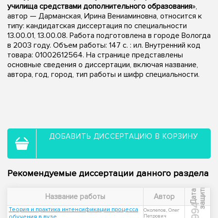
училища средствами дополнительного образования
»,
автор — Дарманская, Ирина Вениаминовна, относится к
типу: кандидатская диссертация по специальности
13.00.01, 13.00.08. Работа подготовлена в городе Вологда
в 2003 году. Объем работы: 147 с. : ил. Внутренний код
товара: 01002612564. На странице представлены
основные сведения о диссертации, включая название,
автора, год, город, тип работы и шифр специальности.
ДОБАВИТЬ ДИССЕРТАЦИЮ В КОРЗИНУ
Рекомендуемые диссертации данного раздела
ы
Д
а
т
а
з
а
щ
и
т
Название работы
Автор
1994
Теория и практика интенсификации процесса
Околелов, Олег
обучения в вузе
Петрович