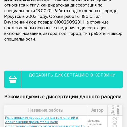
относится к типу: кандидатская диссертация по
специальности 13.00.01. Работа подготовлена в городе
Иркутск в 2003 году. Объем работы: 180 с. : ил.
Внутренний код товара: 01002609231. На странице
представлены основные сведения о диссертации,
включая название, автора, год, город, тип работы и шифр
специальности.
ДОБАВИТЬ ДИССЕРТАЦИЮ В КОРЗИНУ
Рекомендуемые диссертации данного раздела
ы
Д
а
т
а
з
а
щ
и
т
Название работы
Автор
Роль новых информационных технологий в
2002
Мачулис,
обеспечении преемственности
Владислав
естественнонаучного образования в средней и