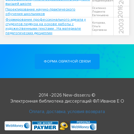
Владимирович
высшей школе
2016
Осипенко
Проектирование научно-практического
Людмила
обучения школьников
Евгеньевна
Формирование профессионального идеала у
2003
Которова,
студентов педвуза на основе работы с
Ольга
художественными текстами : На материале
Сергеевна
педагогических дисциплин
ФОРМА ОБРАТНОЙ СВЯЗИ
2014 -2026 New-disser.ru ©
Электронная библиотека диссертаций ФЛ Иванов Е О
Оплата, доставка, условия возврата