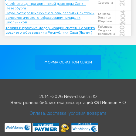
Сергеевна
учебного Центра армянской диаспоры Санкт-
Петербурга
2004
Научно-теоретические основы развития системы
Бачиева,
валеологического образования младших
Эльмира
Юнусовна
школьников
2001
Габышева,
Теория и практика модернизации системы общего
Феодосия
среднего образования Республики Саха (Якутия)
Васильевна
ФОРМА ОБРАТНОЙ СВЯЗИ
2014 -2026 New-disser.ru ©
Электронная библиотека диссертаций ФЛ Иванов Е О
Оплата, доставка, условия возврата