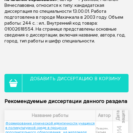
Вячеславовна, относится к типу: кандидатская
диссертация по специальности 13.00.01. Работа
подготовлена в городе Махачкала в 2003 году. Объем
работы: 244 с. : ил.. Внутренний код товара:
01002618554. На странице представлены основные
сведения о диссертации, включая название, автора, год,
город, тип работы и шифр специальности.
ДОБАВИТЬ ДИССЕРТАЦИЮ В КОРЗИНУ
Рекомендуемые диссертации данного раздела
ы
Д
а
т
а
з
а
щ
и
т
Название работы
Автор
Формирование этнической идентичности учащихся
в поликультурной среде в процессе
2014
Лазарян,
дополнительного образования : на материале
Сильва