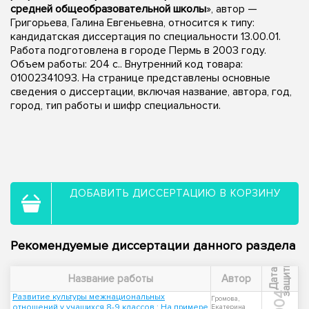
средней общеобразовательной школы
», автор —
Григорьева, Галина Евгеньевна, относится к типу:
кандидатская диссертация по специальности 13.00.01.
Работа подготовлена в городе Пермь в 2003 году.
Объем работы: 204 с.. Внутренний код товара:
01002341093. На странице представлены основные
сведения о диссертации, включая название, автора, год,
город, тип работы и шифр специальности.
ДОБАВИТЬ ДИССЕРТАЦИЮ В КОРЗИНУ
Рекомендуемые диссертации данного раздела
ы
Д
а
т
а
з
а
щ
и
т
Название работы
Автор
2004
Развитие культуры межнациональных
Громова,
отношений у учащихся 8-9 классов : На примере
Екатерина