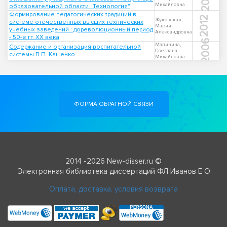
Михайловна
образовательной области "Технология"
Формирование педагогических традиций в
2012
Жуковская,
системе отечественных высших технических
Мария
учебных заведений : дореволюционный период
Александровна
- 50-е гг. XX века
2006
Малинина,
Содержание и организация воспитательной
Светлана
системы В.П. Кащенко
Михайловна
ФОРМА ОБРАТНОЙ СВЯЗИ
2014 -2026 New-disser.ru ©
Электронная библиотека диссертаций ФЛ Иванов Е О
Оплата, доставка, условия возврата