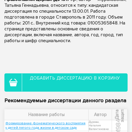
Татьяна Геннадьевна, относится к типу: кандидатская
диссертация по специальности 13.00.01. Работа
подготовлена в городе Ставрополь в 2011 году. Объем
работы: 201 с.. Внутренний код товара: 01005365848. На
странице представлены основные сведения о
диссертации, включая название, автора, год, город, тип
работы и шифр специальности.
ДОБАВИТЬ ДИССЕРТАЦИЮ В КОРЗИНУ
Рекомендуемые диссертации данного раздела
ы
Д
а
т
а
з
а
щ
и
т
Название работы
Автор
1984
Дурова,
Формирование фонематического восприятия
Наталия
у детей пятого года жизни в детском саду
Валентиновна