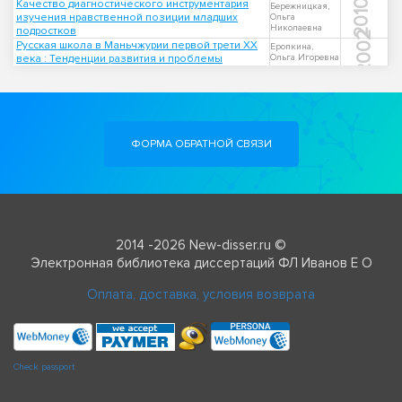
Качество диагностического инструментария
2010
Бережницкая,
изучения нравственной позиции младших
Ольга
Николаевна
подростков
2002
Русская школа в Маньчжурии первой трети XX
Еропкина,
века : Тенденции развития и проблемы
Ольга Игоревна
ФОРМА ОБРАТНОЙ СВЯЗИ
2014 -2026 New-disser.ru ©
Электронная библиотека диссертаций ФЛ Иванов Е О
Оплата, доставка, условия возврата
Check passport