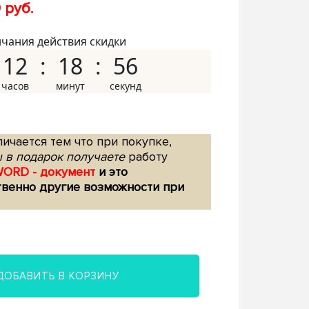
 руб.
нчания действия скидки
12
18
55
ичается тем что при покупке,
 в подарок получаете
работу
WORD - документ
и это
твенно другие возможности при
ДОБАВИТЬ В КОРЗИНУ