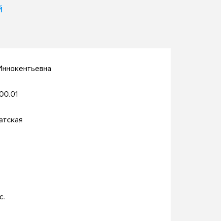
й
Иннокентьевна
.00.01
атская
с.