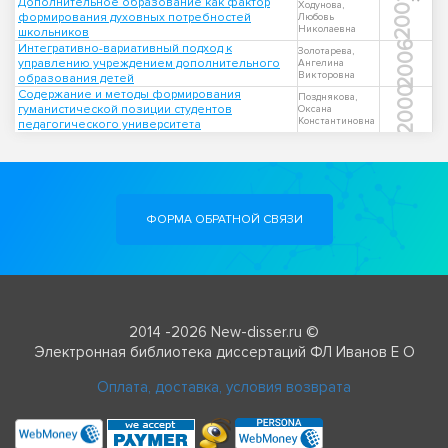
Дополнительное образование как фактор
2001
Ходунова,
формирования духовных потребностей
Любовь
Николаевна
школьников
2006
Интегративно-вариативный подход к
Золотарева,
управлению учреждением дополнительного
Ангелина
Викторовна
образования детей
2000
Содержание и методы формирования
Позднякова,
гуманистической позиции студентов
Оксана
Константиновна
педагогического университета
ФОРМА ОБРАТНОЙ СВЯЗИ
2014 -2026 New-disser.ru ©
Электронная библиотека диссертаций ФЛ Иванов Е О
Оплата, доставка, условия возврата