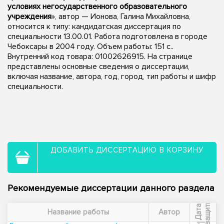
условиях негосударственного образовательного
учреждения
», автор — Ионова, Галина Михайловна,
относится к типу: кандидатская диссертация по
специальности 13.00.01. Работа подготовлена в городе
Чебоксары в 2004 году. Объем работы: 151 с..
Внутренний код товара: 01002626915. На странице
представлены основные сведения о диссертации,
включая название, автора, год, город, тип работы и шифр
специальности.
ДОБАВИТЬ ДИССЕРТАЦИЮ В КОРЗИНУ
Рекомендуемые диссертации данного раздела
ы
Д
а
т
а
з
а
щ
и
т
Название работы
Автор