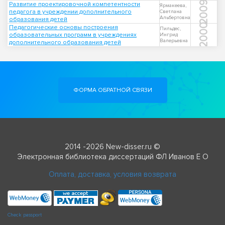
2009
Развитие проектировочной компетентности
Ярмакеева,
педагога в учреждении дополнительного
Светлана
Альбертовна
образования детей
2000
Педагогические основы построения
Пильдес,
образовательных программ в учреждениях
Ингрид
Валерьевна
дополнительного образования детей
ФОРМА ОБРАТНОЙ СВЯЗИ
2014 -2026 New-disser.ru ©
Электронная библиотека диссертаций ФЛ Иванов Е О
Оплата, доставка, условия возврата
Check passport