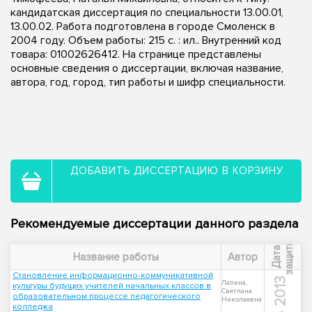
кандидатская диссертация по специальности 13.00.01,
13.00.02. Работа подготовлена в городе Смоленск в
2004 году. Объем работы: 215 с. : ил.. Внутренний код
товара: 01002626412. На странице представлены
основные сведения о диссертации, включая название,
автора, год, город, тип работы и шифр специальности.
ДОБАВИТЬ ДИССЕРТАЦИЮ В КОРЗИНУ
Рекомендуемые диссертации данного раздела
ы
Д
а
т
а
з
а
щ
и
т
Название работы
Автор
Становление информационно-коммуникативной
2013
Лапина,
культуры будущих учителей начальных классов в
Светлана
образовательном процессе педагогического
Николаевна
колледжа