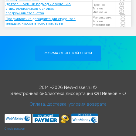
Деятельностный подход к обучению
1998
Пуденко,
старшеклассников основам
Татьяна
Ивановна
предпринимательства
2003
Маленкович,
Профилактика дезадаптации студентов
Татьяна
младших курсов в условиях вуза
Михайловна
ФОРМА ОБРАТНОЙ СВЯЗИ
2014 -2026 New-disser.ru ©
Электронная библиотека диссертаций ФЛ Иванов Е О
Оплата, доставка, условия возврата
Check passport