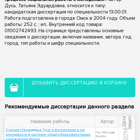
Дусь, Татьяна Эдуардовна, относится к типу:
кандидатская диссертация по специальности 13.00.01.
Работа подготовлена в городе Омск в 2004 году. Объем
работы: 252 с. : ил.. Внутренний код товара:
01002742493. На странице представлены основные
сведения о диссертации, включая название, автора, год,
город, тип работы и шифр специальности.
ДОБАВИТЬ ДИССЕРТАЦИЮ В КОРЗИНУ
Рекомендуемые диссертации данного раздела
ы
Д
а
т
а
з
а
щ
и
т
Название работы
Автор
Учения Насриддина Туси о воспитании и ее
2014
Пак Мостафа
значимости в системе общеобразовательных
Хосейн
учреждений Ирана