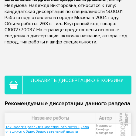
Недумова, Надежда Викторовна, относится к типу:
кандидатская диссертация по специальности 13.00.01.
Работа подготовлена в городе Москва в 2004 году.
Объем работы: 263 с. : ил.. Внутренний код товара:
01002770037. На странице представлены основные
сведения о диссертации, включая название, автора, год,
город, тип работы и шифр специальности.
ДОБАВИТЬ ДИССЕРТАЦИЮ В КОРЗИНУ
Рекомендуемые диссертации данного раздела
ы
Д
а
т
а
з
а
щ
и
т
Название работы
Автор
2005
Марданова,
Технология развития креативного потенциала
Гульфида
учащихся общеобразовательной школы
Мансуровна