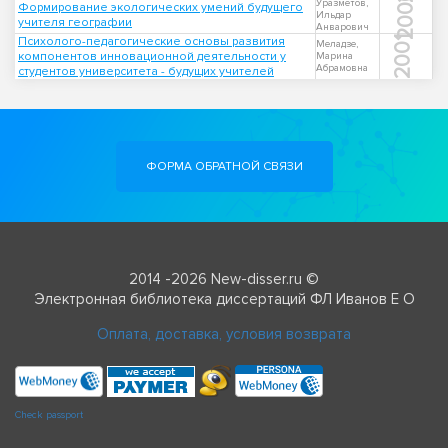
2000
Уразметов,
Формирование экологических умений будущего
Ильдар
учителя географии
Анварович
Психолого-педагогические основы развития
2001
Меладзе,
компонентов инновационной деятельности у
Марина
Абрамовна
студентов университета - будущих учителей
ФОРМА ОБРАТНОЙ СВЯЗИ
2014 -2026 New-disser.ru ©
Электронная библиотека диссертаций ФЛ Иванов Е О
Оплата, доставка, условия возврата
Check passport