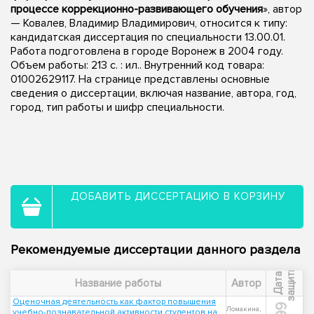
процессе коррекционно-развивающего обучения
», автор
— Ковалев, Владимир Владимирович, относится к типу:
кандидатская диссертация по специальности 13.00.01.
Работа подготовлена в городе Воронеж в 2004 году.
Объем работы: 213 с. : ил.. Внутренний код товара:
01002629117. На странице представлены основные
сведения о диссертации, включая название, автора, год,
город, тип работы и шифр специальности.
ДОБАВИТЬ ДИССЕРТАЦИЮ В КОРЗИНУ
Рекомендуемые диссертации данного раздела
ы
Д
а
т
а
з
а
щ
и
т
Название работы
Автор
Оценочная деятельность как фактор повышения
Ломакина,
учебно-познавательной активности студентов на