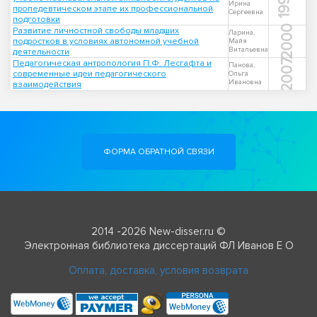
1999
Ирина
пропедевтическом этапе их профессиональной
Сергеевна
подготовки
2000
Развитие личностной свободы младших
Ларина,
подростков в условиях автономной учебной
Майя
Витальевна
деятельности
2007
Педагогическая антропология П.Ф. Лесгафта и
Панова,
современные идеи педагогического
Ольга
Ивановна
взаимодействия
ФОРМА ОБРАТНОЙ СВЯЗИ
2014 -2026 New-disser.ru ©
Электронная библиотека диссертаций ФЛ Иванов Е О
Оплата, доставка, условия возврата