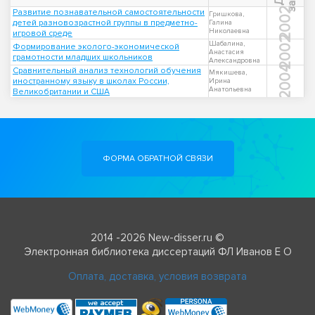
2002
Развитие познавательной самостоятельности
Гришкова,
детей разновозрастной группы в предметно-
Галина
Николаевна
игровой среде
2002
Шабалина,
Формирование эколого-экономической
Анастасия
грамотности младших школьников
Александровна
2004
Сравнительный анализ технологий обучения
Мякишева,
иностранному языку в школах России,
Ирина
Анатольевна
Великобритании и США
ФОРМА ОБРАТНОЙ СВЯЗИ
2014 -2026 New-disser.ru ©
Электронная библиотека диссертаций ФЛ Иванов Е О
Оплата, доставка, условия возврата