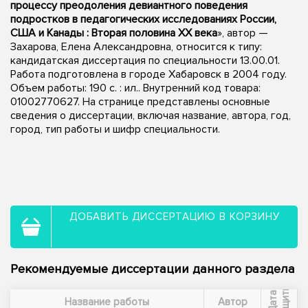
процессу преодоления девиантного поведения
подростков в педагогических исследованиях России,
США и Канады : Вторая половина XX века
», автор —
Захарова, Елена Александровна, относится к типу:
кандидатская диссертация по специальности 13.00.01.
Работа подготовлена в городе Хабаровск в 2004 году.
Объем работы: 190 с. : ил.. Внутренний код товара:
01002770627. На странице представлены основные
сведения о диссертации, включая название, автора, год,
город, тип работы и шифр специальности.
ДОБАВИТЬ ДИССЕРТАЦИЮ В КОРЗИНУ
Рекомендуемые диссертации данного раздела
ы
Д
а
т
а
з
а
щ
и
т
Название работы
Автор