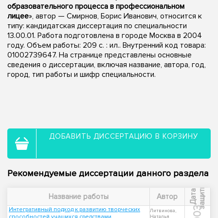
образовательного процесса в профессиональном
лицее
», автор — Смирнов, Борис Иванович, относится к
типу: кандидатская диссертация по специальности
13.00.01. Работа подготовлена в городе Москва в 2004
году. Объем работы: 209 с. : ил.. Внутренний код товара:
01002739647. На странице представлены основные
сведения о диссертации, включая название, автора, год,
город, тип работы и шифр специальности.
ДОБАВИТЬ ДИССЕРТАЦИЮ В КОРЗИНУ
Рекомендуемые диссертации данного раздела
ы
Д
а
т
а
з
а
щ
и
т
Название работы
Автор
2003
Интегративный подход к развитию творческих
Литвинова,
способностей учащихся средствами
Наталья