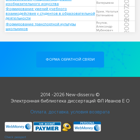
Валерьевна
изобразительного искусства
2007
Формирование умений учебного
Брим, Наталья
взаимодействия у студентов в образовательной
Евгеньевна
деятельности
2009
Якупов,
Формирование транспортной культуры
Александр
школьников
Мубинович
ФОРМА ОБРАТНОЙ СВЯЗИ
2014 -2026 New-disser.ru ©
Электронная библиотека диссертаций ФЛ Иванов Е О
Оплата, доставка, условия возврата
Check passport