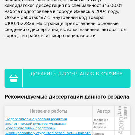
кандидатская диссертация по специальности 13.00.01.
Работа подготовлена в городе Ижевск в 2004 году.
Объем работы: 187 с.. Внутренний код товара:
01002622838. На странице представлены основные
сведения о диссертации, включая название, автора, год,
город, тип работы и шифр специальности.
ДОБАВИТЬ ДИССЕРТАЦИЮ В КОРЗИНУ
Рекомендуемые диссертации данного раздела
ы
Д
а
т
а
з
а
щ
и
т
Название работы
Автор
Педагогические условия развития
2010
Полянская,
экологической культуры учащихся
Евгения
Ивановна
краеведческими средствами
Формирование у студентов готовности к работе
Абирова,