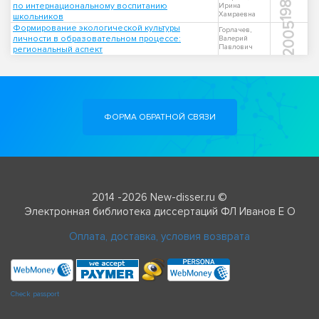
1984
по интернациональному воспитанию
Ирина
Хамраевна
школьников
2005
Формирование экологической культуры
Горлачев,
личности в образовательном процессе:
Валерий
Павлович
региональный аспект
ФОРМА ОБРАТНОЙ СВЯЗИ
2014 -2026 New-disser.ru ©
Электронная библиотека диссертаций ФЛ Иванов Е О
Оплата, доставка, условия возврата
Check passport