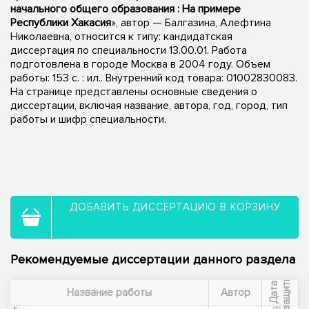
начального общего образования : На примере
Республики Хакасия
», автор — Балгазина, Алефтина
Николаевна, относится к типу: кандидатская
диссертация по специальности 13.00.01. Работа
подготовлена в городе Москва в 2004 году. Объем
работы: 153 с. : ил.. Внутренний код товара: 01002830083.
На странице представлены основные сведения о
диссертации, включая название, автора, год, город, тип
работы и шифр специальности.
ДОБАВИТЬ ДИССЕРТАЦИЮ В КОРЗИНУ
Рекомендуемые диссертации данного раздела
ы
Д
а
т
а
з
а
щ
и
т
Название работы
Автор