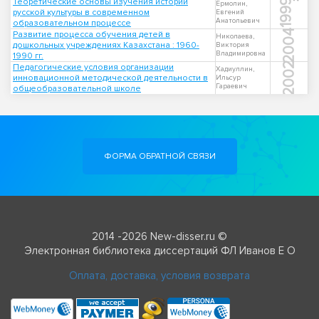
Теоретические основы изучения истории
1999
Ермолин,
русской культуры в современном
Евгений
Анатольевич
образовательном процессе
2004
Развитие процесса обучения детей в
Николаева,
дошкольных учреждениях Казахстана : 1960-
Виктория
Владимировна
1990 гг.
2002
Педагогические условия организации
Хадиуллин,
инновационной методической деятельности в
Ильсур
Гараевич
общеобразовательной школе
ФОРМА ОБРАТНОЙ СВЯЗИ
2014 -2026 New-disser.ru ©
Электронная библиотека диссертаций ФЛ Иванов Е О
Оплата, доставка, условия возврата