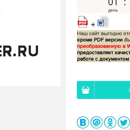
01
+
Наш сайт выгодно отл
кроме PDF версии
Вы
преобразованную в 
предоставляет качес
работе с документом