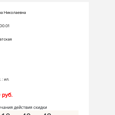
на Николаевна
.00.01
атская
. : ил.
 руб.
нчания действия скидки