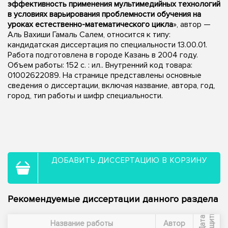
эффективность применения мультимедийных технологий
в условиях варьирования проблемности обучения на
уроках естественно-математического цикла
», автор —
Аль Вахиши Гамаль Салем, относится к типу:
кандидатская диссертация по специальности 13.00.01.
Работа подготовлена в городе Казань в 2004 году.
Объем работы: 152 с. : ил.. Внутренний код товара:
01002622089. На странице представлены основные
сведения о диссертации, включая название, автора, год,
город, тип работы и шифр специальности.
ДОБАВИТЬ ДИССЕРТАЦИЮ В КОРЗИНУ
Рекомендуемые диссертации данного раздела
ы
Д
а
т
а
з
а
щ
и
т
Название работы
Автор