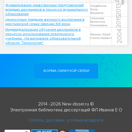
Формирование нравственных представлений
2013
Сандабкина,
младших школьников в процессе музыкального
Туяна
Баировна
образования
2015
Новикова,
Ценностные традиции женского воспитания в
Валентина
крестьянской семье Швеции XIX века
Николаевна
Индивидуализация обучения школьников в
2004
процессе использования электронного
Иванов, Юрий
учебника : На материале образовательной
Станиславович
области "Технология"
ФОРМА ОБРАТНОЙ СВЯЗИ
2014 -2026 New-disser.ru ©
Электронная библиотека диссертаций ФЛ Иванов Е О
Оплата, доставка, условия возврата