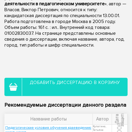
деятельности в педагогическом университете
», автор —
Власов, Виктор Петрович, относится к типу:
кандидатская диссертация по специальности 13.00.01.
Работа подготовлена в городе Москва в 2005 году.
Объем работы: 161 с. : ил.. Внутренний код товара:
01002830037. На странице представлены основные
сведения о диссертации, включая название, автора, год,
город, тип работы и шифр специальности.
ДОБАВИТЬ ДИССЕРТАЦИЮ В КОРЗИНУ
Рекомендуемые диссертации данного раздела
ы
Д
а
т
а
з
а
щ
и
т
Название работы
Автор
2006
Кулагина,
Педагогические условия обучения краеведению
Татьяна