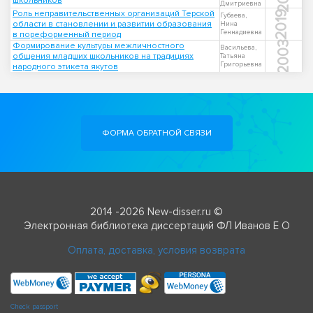
школьников
Дмитриевна
Роль неправительственных организаций Терской
2019
Губаева,
области в становлении и развитии образования
Нина
Геннадиевна
в пореформенный период
2003
Формирование культуры межличностного
Васильева,
общения младших школьников на традициях
Татьяна
Григорьевна
народного этикета якутов
ФОРМА ОБРАТНОЙ СВЯЗИ
2014 -2026 New-disser.ru ©
Электронная библиотека диссертаций ФЛ Иванов Е О
Оплата, доставка, условия возврата
Check passport