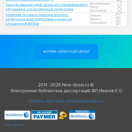
2002
Катуржевская,
Трансформация идей личностно-развивающего
Ольга
обучения в отечественной педагогике
Васильевна
Развитие теории и практики военно-
1997
Лямзин,
педагогической подготовки курсантов
Михаил
Алексеевич
(слушателей) ВУЗов
ФОРМА ОБРАТНОЙ СВЯЗИ
2014 -2026 New-disser.ru ©
Электронная библиотека диссертаций ФЛ Иванов Е О
Оплата, доставка, условия возврата
Check passport