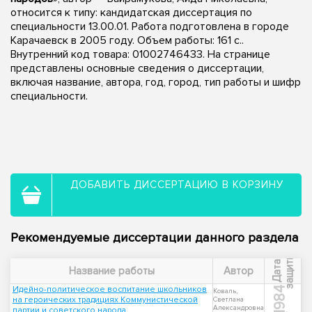
относится к типу: кандидатская диссертация по
специальности 13.00.01. Работа подготовлена в городе
Карачаевск в 2005 году. Объем работы: 161 с..
Внутренний код товара: 01002746433. На странице
представлены основные сведения о диссертации,
включая название, автора, год, город, тип работы и шифр
специальности.
ДОБАВИТЬ ДИССЕРТАЦИЮ В КОРЗИНУ
Рекомендуемые диссертации данного раздела
ы
Д
а
т
а
з
а
щ
и
т
Название работы
Автор
Идейно-политическое воспитание школьников
1984
Коваль,
на героических традициях Коммунистической
Светлана
Александровна
партии и советского народа