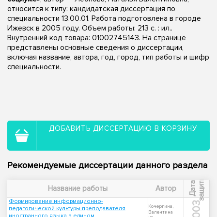
относится к типу: кандидатская диссертация по
специальности 13.00.01. Работа подготовлена в городе
Ижевск в 2005 году. Объем работы: 213 с. : ил..
Внутренний код товара: 01002745143. На странице
представлены основные сведения о диссертации,
включая название, автора, год, город, тип работы и шифр
специальности.
ДОБАВИТЬ ДИССЕРТАЦИЮ В КОРЗИНУ
Рекомендуемые диссертации данного раздела
ы
Д
а
т
а
з
а
щ
и
т
Название работы
Автор
Формирование информационно-
2003
Кочергина,
педагогической культуры преподавателя
Валентина
иностранного языка в едином