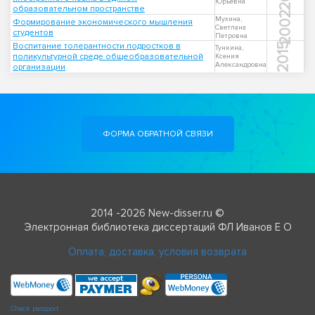
Юрьевна
образовательном пространстве
2002
Мухина,
Формирование экономического мышления
Светлана
студентов
Петровна
Воспитание толерантности подростков в
2015
Тункина,
поликультурной среде общеобразовательной
Ксения
Александровна
организации
ФОРМА ОБРАТНОЙ СВЯЗИ
2014 -2026 New-disser.ru ©
Электронная библиотека диссертаций ФЛ Иванов Е О
Оплата, доставка, условия возврата
Check passport