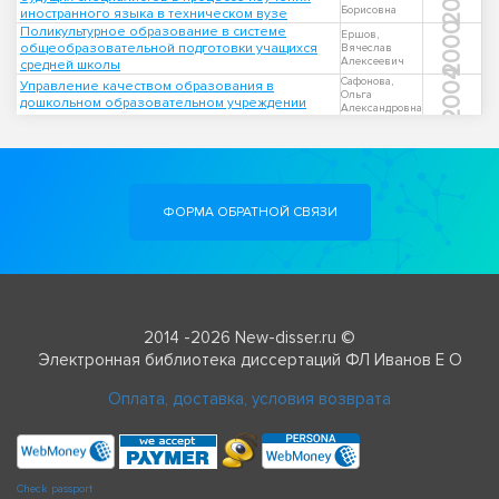
Борисовна
иностранного языка в техническом вузе
2000
Поликультурное образование в системе
Ершов,
общеобразовательной подготовки учащихся
Вячеслав
Алексеевич
средней школы
2004
Сафонова,
Управление качеством образования в
Ольга
дошкольном образовательном учреждении
Александровна
ФОРМА ОБРАТНОЙ СВЯЗИ
2014 -2026 New-disser.ru ©
Электронная библиотека диссертаций ФЛ Иванов Е О
Оплата, доставка, условия возврата
Check passport