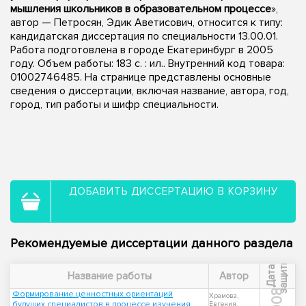
мышления школьников в образовательном процессе
»,
автор — Петросян, Эдик Аветисович, относится к типу:
кандидатская диссертация по специальности 13.00.01.
Работа подготовлена в городе Екатеринбург в 2005
году. Объем работы: 183 с. : ил.. Внутренний код товара:
01002746485. На странице представлены основные
сведения о диссертации, включая название, автора, год,
город, тип работы и шифр специальности.
ДОБАВИТЬ ДИССЕРТАЦИЮ В КОРЗИНУ
Рекомендуемые диссертации данного раздела
ы
Д
а
т
а
з
а
щ
и
т
Название работы
Автор
2008
Формирование ценностных ориентаций
Храмова,
будущих специалистов в процессе изучения
Евгения