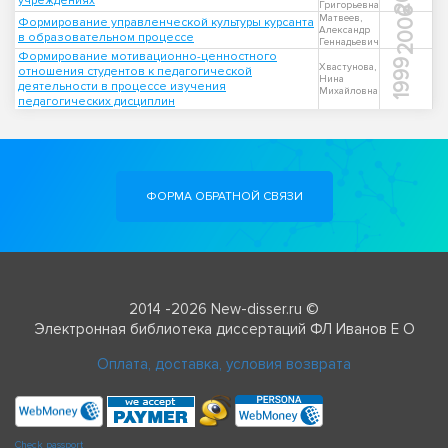
учреждениях
Григорьевна
2006
Матвеев,
Формирование управленческой культуры курсанта
Александр
в образовательном процессе
Геннадьевич
Формирование мотивационно-ценностного
1999
Хвастунова,
отношения студентов к педагогической
Нина
деятельности в процессе изучения
Михайловна
педагогических дисциплин
ФОРМА ОБРАТНОЙ СВЯЗИ
2014 -2026 New-disser.ru ©
Электронная библиотека диссертаций ФЛ Иванов Е О
Оплата, доставка, условия возврата
Check passport