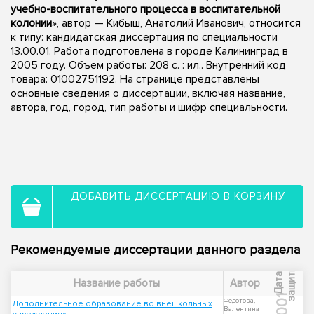
учебно-воспитательного процесса в воспитательной
колонии
», автор — Кибыш, Анатолий Иванович, относится
к типу: кандидатская диссертация по специальности
13.00.01. Работа подготовлена в городе Калининград в
2005 году. Объем работы: 208 с. : ил.. Внутренний код
товара: 01002751192. На странице представлены
основные сведения о диссертации, включая название,
автора, год, город, тип работы и шифр специальности.
ДОБАВИТЬ ДИССЕРТАЦИЮ В КОРЗИНУ
Рекомендуемые диссертации данного раздела
ы
Д
а
т
а
з
а
щ
и
т
Название работы
Автор
2001
Федотова,
Дополнительное образование во внешкольных
Валентина