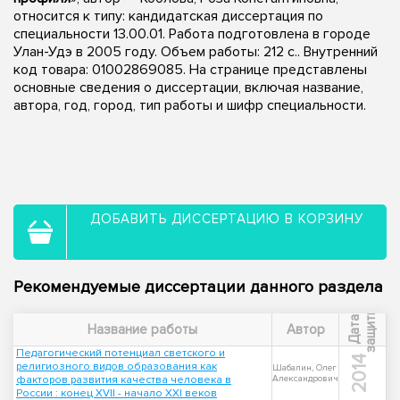
относится к типу: кандидатская диссертация по
специальности 13.00.01. Работа подготовлена в городе
Улан-Удэ в 2005 году. Объем работы: 212 с.. Внутренний
код товара: 01002869085. На странице представлены
основные сведения о диссертации, включая название,
автора, год, город, тип работы и шифр специальности.
ДОБАВИТЬ ДИССЕРТАЦИЮ В КОРЗИНУ
Рекомендуемые диссертации данного раздела
ы
Д
а
т
а
з
а
щ
и
т
Название работы
Автор
Педагогический потенциал светского и
2014
религиозного видов образования как
Шабалин, Олег
факторов развития качества человека в
Александрович
России : конец XVII - начало XXI веков