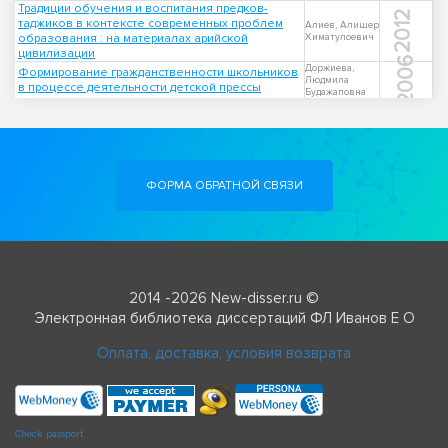
Традиции обучения и воспитания предков-
2012
таджиков в контексте современных проблем
Алиев, Алишер
образования : на материалах арийской
Химатулоевич
цивилизации
2006
Доржиева,
Формирование гражданственности школьников
Людмила
в процессе деятельности детской прессы
Будажаповна
ФОРМА ОБРАТНОЙ СВЯЗИ
2014 -2026 New-disser.ru ©
Электронная библиотека диссертаций ФЛ Иванов Е О
Оплата, доставка, условия возврата
Check passport