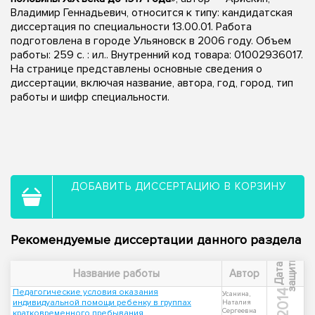
Владимир Геннадьевич, относится к типу: кандидатская
диссертация по специальности 13.00.01. Работа
подготовлена в городе Ульяновск в 2006 году. Объем
работы: 259 с. : ил.. Внутренний код товара: 01002936017.
На странице представлены основные сведения о
диссертации, включая название, автора, год, город, тип
работы и шифр специальности.
ДОБАВИТЬ ДИССЕРТАЦИЮ В КОРЗИНУ
Рекомендуемые диссертации данного раздела
ы
Д
а
т
а
з
а
щ
и
т
Название работы
Автор
Педагогические условия оказания
2014
Усанина,
индивидуальной помощи ребенку в группах
Наталия
Сергеевна
кратковременного пребывания