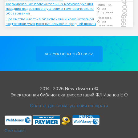
2004
Формирование положительных мотивов учения
Милинис,
младших подростков в условиях гимназического
Ольга
Артуровна
образования
1999
Назарова,
Преемственность в обеспечении компьютерной
Ольга
подготовки учащихся начальной и средней школы
Борисовна
ФОРМА ОБРАТНОЙ СВЯЗИ
2014 -2026 New-disser.ru ©
Электронная библиотека диссертаций ФЛ Иванов Е О
Оплата, доставка, условия возврата
Check passport