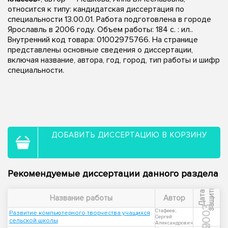
относится к типу: кандидатская диссертация по
специальности 13.00.01. Работа подготовлена в городе
Ярославль в 2006 году. Объем работы: 184 с. : ил..
Внутренний код товара: 01002975766. На странице
представлены основные сведения о диссертации,
включая название, автора, год, город, тип работы и шифр
специальности.
ДОБАВИТЬ ДИССЕРТАЦИЮ В КОРЗИНУ
Рекомендуемые диссертации данного раздела
ы
Д
а
т
а
з
а
щ
и
т
Название работы
Автор
2003
Стафеев,
Развитие компьютерного творчества учащихся
Сергей
сельской школы
Александрович