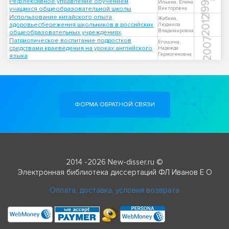
1998
Рефлексивное управление обучением
Ильина, Елена
учащихся общеобразовательной школы
Викторовна
Использование китайского опыта
2012
Жабина,
здоровьесбережения школьников в российских
Людмила
Владимировна
общеобразовательных учреждениях
2007
Патриотическое воспитание подростков
Егошина,
средствами краеведения на уроках английского
Надежда
Гермогеновна
языка
ФОРМА ОБРАТНОЙ СВЯЗИ
2014 -2026 New-disser.ru ©
Электронная библиотека диссертаций ФЛ Иванов Е О
Оплата, доставка, условия возврата