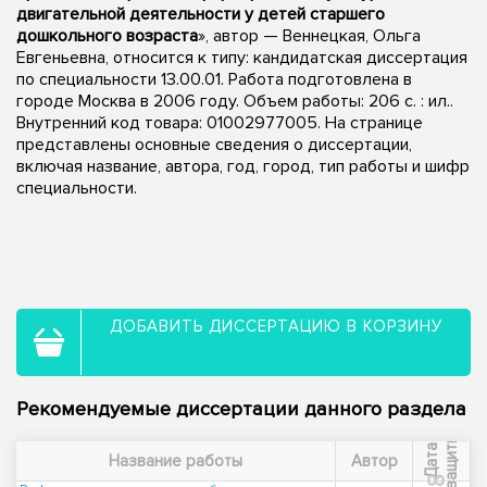
двигательной деятельности у детей старшего
дошкольного возраста
», автор — Веннецкая, Ольга
Евгеньевна, относится к типу: кандидатская диссертация
по специальности 13.00.01. Работа подготовлена в
городе Москва в 2006 году. Объем работы: 206 с. : ил..
Внутренний код товара: 01002977005. На странице
представлены основные сведения о диссертации,
включая название, автора, год, город, тип работы и шифр
специальности.
ДОБАВИТЬ ДИССЕРТАЦИЮ В КОРЗИНУ
Рекомендуемые диссертации данного раздела
ы
Д
а
т
а
з
а
щ
и
т
Название работы
Автор