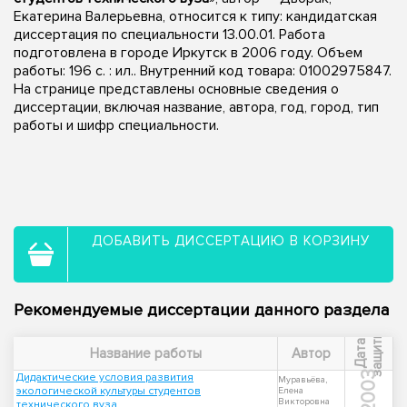
Екатерина Валерьевна, относится к типу: кандидатская
диссертация по специальности 13.00.01. Работа
подготовлена в городе Иркутск в 2006 году. Объем
работы: 196 с. : ил.. Внутренний код товара: 01002975847.
На странице представлены основные сведения о
диссертации, включая название, автора, год, город, тип
работы и шифр специальности.
ДОБАВИТЬ ДИССЕРТАЦИЮ В КОРЗИНУ
Рекомендуемые диссертации данного раздела
ы
Д
а
т
а
з
а
щ
и
т
Название работы
Автор
2003
Дидактические условия развития
Муравьёва,
экологической культуры студентов
Елена
Викторовна
технического вуза