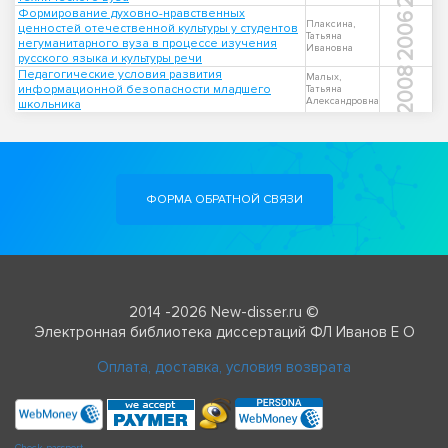
Формирование духовно-нравственных
2006
Плаксина,
ценностей отечественной культуры у студентов
Татьяна
негуманитарного вуза в процессе изучения
Ивановна
русского языка и культуры речи
2008
Педагогические условия развития
Малых,
информационной безопасности младшего
Татьяна
Александровна
школьника
ФОРМА ОБРАТНОЙ СВЯЗИ
2014 -2026 New-disser.ru ©
Электронная библиотека диссертаций ФЛ Иванов Е О
Оплата, доставка, условия возврата