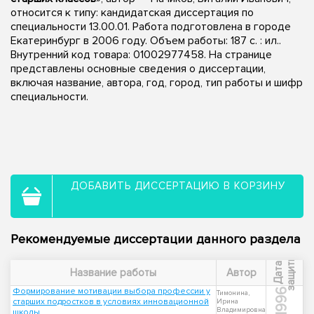
относится к типу: кандидатская диссертация по
специальности 13.00.01. Работа подготовлена в городе
Екатеринбург в 2006 году. Объем работы: 187 с. : ил..
Внутренний код товара: 01002977458. На странице
представлены основные сведения о диссертации,
включая название, автора, год, город, тип работы и шифр
специальности.
ДОБАВИТЬ ДИССЕРТАЦИЮ В КОРЗИНУ
Рекомендуемые диссертации данного раздела
ы
Д
а
т
а
з
а
щ
и
т
Название работы
Автор
Формирование мотивации выбора профессии у
1996
Тимонина,
старших подростков в условиях инновационной
Ирина
Владимировна
школы