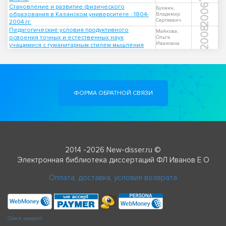
2006
Становление и развитие физического
Бухмин,
образования в Казанском университете : 1804-
Владимир
Сергеевич
2004 гг.
2008
Педагогические условия продуктивного
Майкова,
освоения точных и естественных наук
Ольга
Ивановна
учащимися с гуманитарным стилем мышления
ФОРМА ОБРАТНОЙ СВЯЗИ
2014 -2026 New-disser.ru ©
Электронная библиотека диссертаций ФЛ Иванов Е О
Оплата, доставка, условия возврата
Check passport