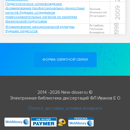
Педагогическое сопровождение
2009
формирования профессионально-личностных
Баишев,
качеств будущих сотрудников
Иннокентий
Игнатьевич
правоохранительных органов на занятиях
физической подготовки
1998
Ястребова,
Формирование эмоциональной культуры
Гюльнара
будущих педагогов
Ахмедовна
ФОРМА ОБРАТНОЙ СВЯЗИ
2014 -2026 New-disser.ru ©
Электронная библиотека диссертаций ФЛ Иванов Е О
Оплата, доставка, условия возврата