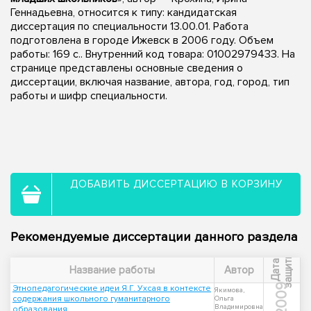
Геннадьевна, относится к типу: кандидатская
диссертация по специальности 13.00.01. Работа
подготовлена в городе Ижевск в 2006 году. Объем
работы: 169 с.. Внутренний код товара: 01002979433. На
странице представлены основные сведения о
диссертации, включая название, автора, год, город, тип
работы и шифр специальности.
ДОБАВИТЬ ДИССЕРТАЦИЮ В КОРЗИНУ
Рекомендуемые диссертации данного раздела
ы
Д
а
т
а
з
а
щ
и
т
Название работы
Автор
2009
Этнопедагогические идеи Я.Г. Ухсая в контексте
Якимова,
содержания школьного гуманитарного
Ольга
Владимировна
образования