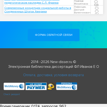
2013
Надежда
педагогическом наследии С.Л. Франка
Михайловна
2005
Лифинцев,
Современные концепции социальной работы в
Дмитрий
Соединенных Штатах Америки
Валентинович
ФОРМА ОБРАТНОЙ СВЯЗИ
2014 -2026 New-disser.ru ©
Электронная библиотека диссертаций ФЛ Иванов Е О
Оплата, доставка, условия возврата
Check passport
Время генерации: 0.174, запросов: 962