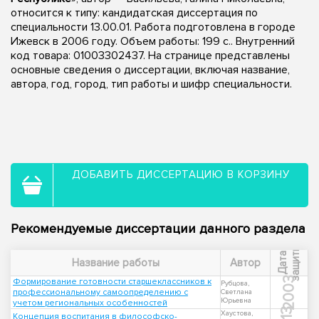
относится к типу: кандидатская диссертация по
специальности 13.00.01. Работа подготовлена в городе
Ижевск в 2006 году. Объем работы: 199 с.. Внутренний
код товара: 01003302437. На странице представлены
основные сведения о диссертации, включая название,
автора, год, город, тип работы и шифр специальности.
ДОБАВИТЬ ДИССЕРТАЦИЮ В КОРЗИНУ
Рекомендуемые диссертации данного раздела
ы
Д
а
т
а
з
а
щ
и
т
Название работы
Автор
2003
Формирование готовности старшеклассников к
Рубцова,
профессиональному самоопределению с
Светлана
Юрьевна
учетом региональных особенностей
Хаустова,
Концепция воспитания в философско-