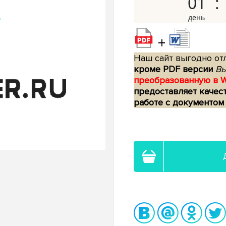
01
+
Наш сайт выгодно отл
кроме PDF версии
Вы
преобразованную в 
предоставляет качес
работе с документом