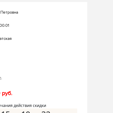
 Петровна
.00.01
атская
с.
 руб.
нчания действия скидки