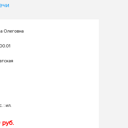
ечи
на Олеговна
.00.01
атская
. : ил.
 руб.