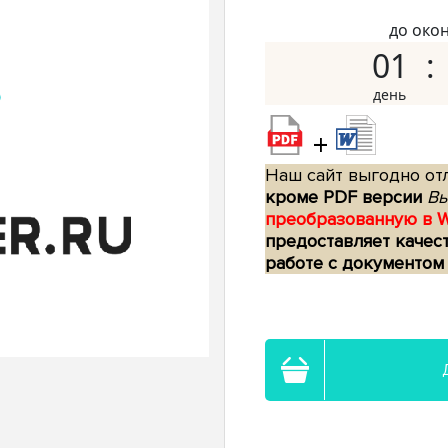
до око
01
+
Наш сайт выгодно отл
кроме PDF версии
Вы
преобразованную в 
предоставляет качес
работе с документом