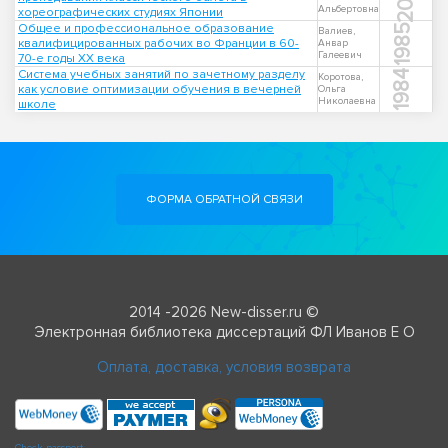
Альбертовна
хореографических студиях Японии
Общее и профессиональное образование
1985
Валиев,
квалифицированных рабочих во Франции в 60-
Анвар
Галеевич
70-е годы XX века
Система учебных занятий по зачетному разделу
1984
Коротова,
как условие оптимизации обучения в вечерней
Ольга
Николаевна
школе
ФОРМА ОБРАТНОЙ СВЯЗИ
2014 -2026 New-disser.ru ©
Электронная библиотека диссертаций ФЛ Иванов Е О
Оплата, доставка, условия возврата