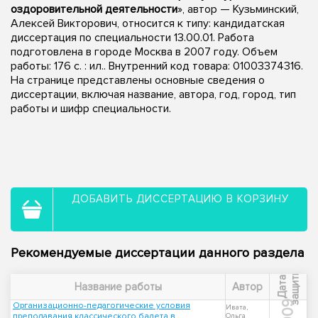
оздоровительной деятельности
», автор — Кузьминский,
Алексей Викторович, относится к типу: кандидатская
диссертация по специальности 13.00.01. Работа
подготовлена в городе Москва в 2007 году. Объем
работы: 176 с. : ил.. Внутренний код товара: 01003374316.
На странице представлены основные сведения о
диссертации, включая название, автора, год, город, тип
работы и шифр специальности.
ДОБАВИТЬ ДИССЕРТАЦИЮ В КОРЗИНУ
Рекомендуемые диссертации данного раздела
ы
Д
а
т
а
з
а
щ
и
т
Название работы
Автор
2009
Организационно-педагогические условия
Ивата,
преподавания классического балета в
Ольга