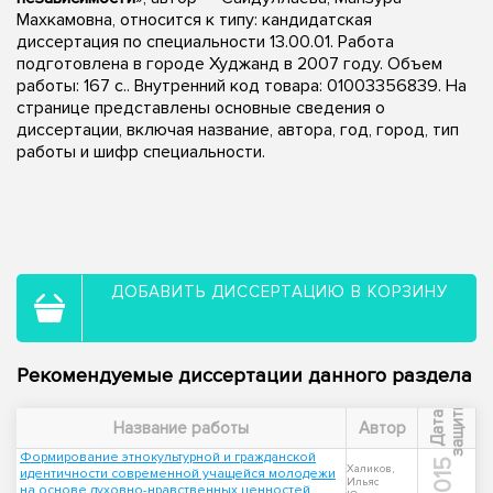
Махкамовна, относится к типу: кандидатская
диссертация по специальности 13.00.01. Работа
подготовлена в городе Худжанд в 2007 году. Объем
работы: 167 с.. Внутренний код товара: 01003356839. На
странице представлены основные сведения о
диссертации, включая название, автора, год, город, тип
работы и шифр специальности.
ДОБАВИТЬ ДИССЕРТАЦИЮ В КОРЗИНУ
Рекомендуемые диссертации данного раздела
ы
Д
а
т
а
з
а
щ
и
т
Название работы
Автор
Формирование этнокультурной и гражданской
2015
Халиков,
идентичности современной учащейся молодежи
Ильяс
на основе духовно-нравственных ценностей