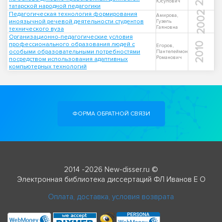
Юсупович
татарской народной педагогики
2002
Педагогическая технология формирования
Амирова,
иноязычной речевой деятельности студентов
Гузель
Гаяновна
технического вуза
Организационно-педагогические условия
профессионального образования людей с
2010
Егоров,
особыми образовательными потребностями
Пантелеймон
Романович
посредством использования адаптивных
компьютерных технологий
ФОРМА ОБРАТНОЙ СВЯЗИ
2014 -2026 New-disser.ru ©
Электронная библиотека диссертаций ФЛ Иванов Е О
Оплата, доставка, условия возврата