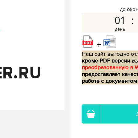
до око
01
+
Наш сайт выгодно отл
кроме PDF версии
Вы
преобразованную в 
предоставляет качес
работе с документом