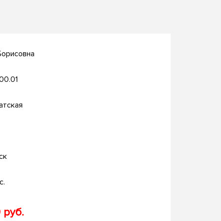
Борисовна
.00.01
атская
ск
с.
 руб.